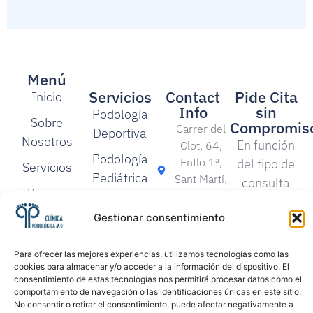
Menú
Servicios
Contact
Pide Cita
Inicio
Info
sin
Podología
Sobre
Compromis
Carrer del
Deportiva
Nosotros
En función
Clot, 64,
Podología
Entlo 1ª,
del tipo de
Servicios
Pediátrica
Sant Martí,
consulta
Prensa
08018
podológica,
Podología
(Barcelona)
Contacto
Gestionar consentimiento
tenemos
Geriátrica
932 32 26
diferentes
Estudios
28
Para ofrecer las mejores experiencias, utilizamos tecnologías como las
especialistas
Biomecánicos
cookies para almacenar y/o acceder a la información del dispositivo. El
que podrán
[email protected]
consentimiento de estas tecnologías nos permitirá procesar datos como el
Pies de
comportamiento de navegación o las identificaciones únicas en este sitio.
ofrecerte
No consentir o retirar el consentimiento, puede afectar negativamente a
Riesgo