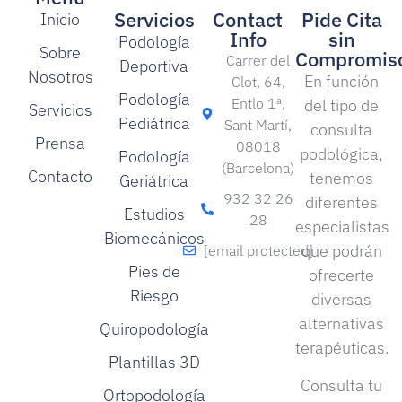
Servicios
Contact
Pide Cita
Inicio
Info
sin
Podología
Sobre
Compromis
Carrer del
Deportiva
Nosotros
En función
Clot, 64,
Podología
Entlo 1ª,
del tipo de
Servicios
Pediátrica
Sant Martí,
consulta
Prensa
08018
podológica,
Podología
(Barcelona)
Contacto
tenemos
Geriátrica
932 32 26
diferentes
Estudios
28
especialistas
Biomecánicos
que podrán
[email protected]
Pies de
ofrecerte
Riesgo
diversas
alternativas
Quiropodología
terapéuticas.
Plantillas 3D
Consulta tu
Ortopodología