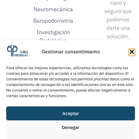
caso y
Neuromecánica
seguro que
podemos
Baropodometría
darte una
Investigación
solución.
Podológica
Proloterapia
Gestionar consentimiento
Para ofrecer las mejores experiencias, utilizamos tecnologías como las
cookies para almacenar y/o acceder a la información del dispositivo. El
consentimiento de estas tecnologías nos permitirá procesar datos como el
comportamiento de navegación o las identificaciones únicas en este sitio.
No consentir o retirar el consentimiento, puede afectar negativamente a
ciertas características y funciones.
©2026. Todos los
Política de Privacidad
derechos reservados
Aceptar
Política de Cookies
Denegar