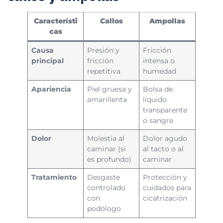
Característi
Callos
Ampollas
cas
Causa
Presión y
Fricción
principal
fricción
intensa o
repetitiva
humedad
Apariencia
Piel gruesa y
Bolsa de
amarillenta
líquido
transparente
o sangre
Dolor
Molestia al
Dolor agudo
caminar (si
al tacto o al
es profundo)
caminar
Tratamiento
Desgaste
Protección y
controlado
cuidados para
con
cicatrización
podólogo