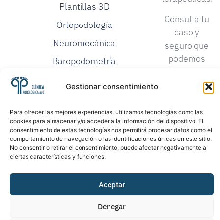
Plantillas 3D
Consulta tu
Ortopodología
caso y
Neuromecánica
seguro que
podemos
Baropodometría
darte una
Investigación
solución.
Gestionar consentimiento
Podológica
Proloterapia
Para ofrecer las mejores experiencias, utilizamos tecnologías como las
cookies para almacenar y/o acceder a la información del dispositivo. El
consentimiento de estas tecnologías nos permitirá procesar datos como el
comportamiento de navegación o las identificaciones únicas en este sitio.
No consentir o retirar el consentimiento, puede afectar negativamente a
ciertas características y funciones.
Aceptar
©2026. Todos los
Política de Privacidad
derechos reservados
Denegar
Política de Cookies