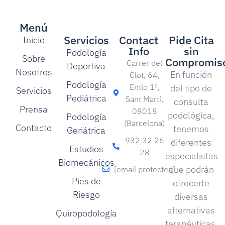
Menú
Servicios
Contact
Pide Cita
Inicio
Info
sin
Podología
Sobre
Compromis
Carrer del
Deportiva
Nosotros
En función
Clot, 64,
Podología
Entlo 1ª,
del tipo de
Servicios
Pediátrica
Sant Martí,
consulta
Prensa
08018
podológica,
Podología
(Barcelona)
Contacto
tenemos
Geriátrica
932 32 26
diferentes
Estudios
28
especialistas
Biomecánicos
que podrán
[email protected]
Pies de
ofrecerte
Riesgo
diversas
alternativas
Quiropodología
terapéuticas.