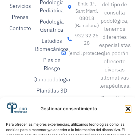
Podología
Entlo 1ª,
del tipo de
Servicios
Pediátrica
Sant Martí,
consulta
Prensa
08018
podológica,
Podología
(Barcelona)
Contacto
tenemos
Geriátrica
932 32 26
diferentes
Estudios
28
especialistas
Biomecánicos
que podrán
[email protected]
Pies de
ofrecerte
Riesgo
diversas
alternativas
Quiropodología
terapéuticas.
Plantillas 3D
Consulta tu
Ortopodología
caso y
Gestionar consentimiento
Neuromecánica
seguro que
podemos
Baropodometría
Para ofrecer las mejores experiencias, utilizamos tecnologías como las
darte una
cookies para almacenar y/o acceder a la información del dispositivo. El