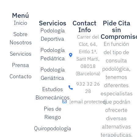
Menú
Servicios
Contact
Pide Cita
Inicio
Info
sin
Podología
Sobre
Compromis
Carrer del
Deportiva
Nosotros
En función
Clot, 64,
Podología
Entlo 1ª,
del tipo de
Servicios
Pediátrica
Sant Martí,
consulta
Prensa
08018
podológica,
Podología
(Barcelona)
Contacto
tenemos
Geriátrica
932 32 26
diferentes
Estudios
28
especialistas
Biomecánicos
que podrán
[email protected]
Pies de
ofrecerte
Riesgo
diversas
alternativas
Quiropodología
terapéuticas.