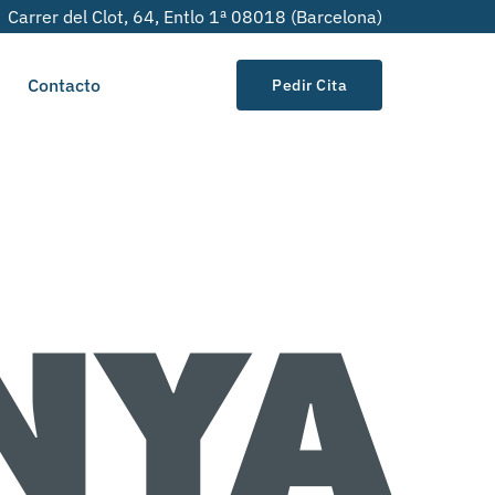
Carrer del Clot, 64, Entlo 1ª 08018 (Barcelona)
Contacto
Pedir Cita