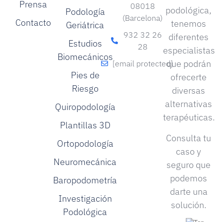
Prensa
08018
podológica,
Podología
(Barcelona)
Contacto
tenemos
Geriátrica
932 32 26
diferentes
Estudios
28
especialistas
Biomecánicos
que podrán
[email protected]
Pies de
ofrecerte
Riesgo
diversas
alternativas
Quiropodología
terapéuticas.
Plantillas 3D
Consulta tu
Ortopodología
caso y
Neuromecánica
seguro que
podemos
Baropodometría
darte una
Investigación
solución.
Podológica