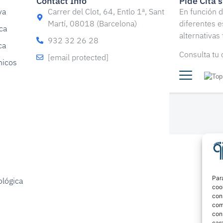
Contact Info
Pide Cita 
va
Carrer del Clot, 64, Entlo 1ª, Sant
En función d
Martí, 08018 (Barcelona)
diferentes e
ca
alternativas
932 32 26 28
ca
Consulta tu
[email protected]
nicos
Par
ológica
coo
con
com
con
cara