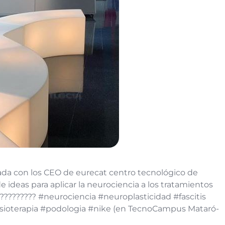
a con los CEO de eurecat centro tecnológico de
 ideas para aplicar la neurociencia a los tratamientos
????????? #neurociencia #neuroplasticidad #fascitis
isioterapia #podologia #nike (en TecnoCampus Mataró-