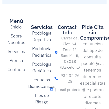
Menú
Servicios
Contact
Pide Cita
Inicio
Info
sin
Podología
Sobre
Compromis
Carrer del
Deportiva
Nosotros
En función
Clot, 64,
Podología
Entlo 1ª,
del tipo de
Servicios
Pediátrica
Sant Martí,
consulta
Prensa
08018
podológica,
Podología
(Barcelona)
Contacto
tenemos
Geriátrica
932 32 26
diferentes
Estudios
28
especialistas
Biomecánicos
que podrán
[email protected]
Pies de
ofrecerte
Riesgo
diversas