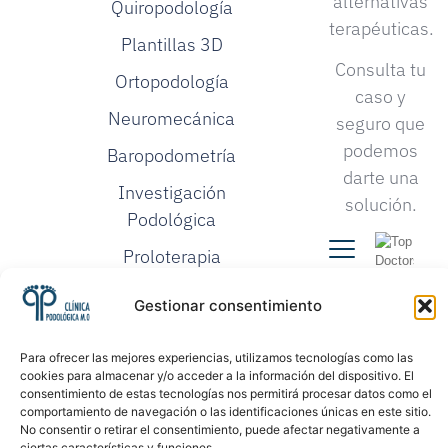
alternativas
Quiropodología
terapéuticas.
Plantillas 3D
Consulta tu
Ortopodología
caso y
Neuromecánica
seguro que
podemos
Baropodometría
darte una
Investigación
solución.
Podológica
Proloterapia
Gestionar consentimiento
Para ofrecer las mejores experiencias, utilizamos tecnologías como las
cookies para almacenar y/o acceder a la información del dispositivo. El
consentimiento de estas tecnologías nos permitirá procesar datos como el
comportamiento de navegación o las identificaciones únicas en este sitio.
No consentir o retirar el consentimiento, puede afectar negativamente a
©2026. Todos los
Política de Privacidad
derechos reservados
ciertas características y funciones.