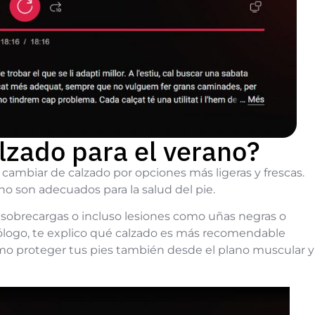
alzado para el verano?
 cambiar de calzado por opciones más ligeras y frescas.
o son adecuados para la salud del pie.
, sobrecargas o incluso lesiones como uñas negras o
dólogo, te explico qué calzado es más recomendable
cómo proteger tus pies también desde el plano muscular y