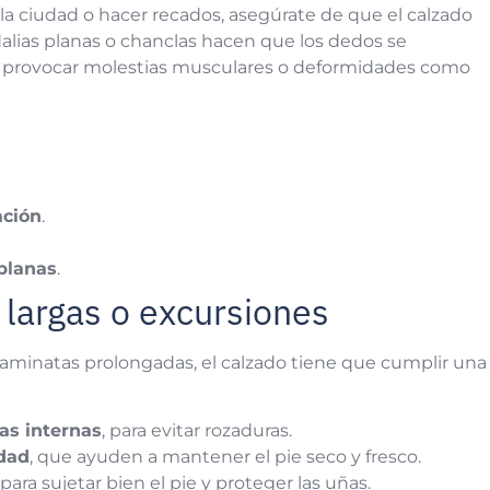
a ciudad o hacer recados, asegúrate de que el calzado
alias planas o chanclas hacen que los dedos se
ede provocar molestias musculares o deformidades como
ación
.
planas
.
 largas o excursiones
caminatas prolongadas, el calzado tiene que cumplir una
ras internas
, para evitar rozaduras.
idad
, que ayuden a mantener el pie seco y fresco.
para sujetar bien el pie y proteger las uñas.