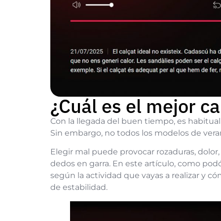
¿Cuál es el mejor c
Con la llegada del buen tiempo, es habitual
Sin embargo, no todos los modelos de veran
Elegir mal puede provocar rozaduras, dolor
dedos en garra. En este artículo, como po
según la actividad que vayas a realizar y 
de estabilidad.