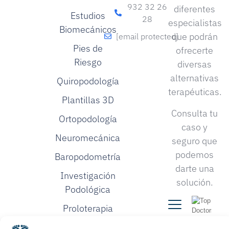
932 32 26
diferentes
Estudios
28
especialistas
Biomecánicos
que podrán
[email protected]
Pies de
ofrecerte
Riesgo
diversas
alternativas
Quiropodología
terapéuticas.
Plantillas 3D
Consulta tu
Ortopodología
caso y
Neuromecánica
seguro que
podemos
Baropodometría
darte una
Investigación
solución.
Podológica
Proloterapia