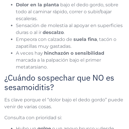
Dolor en la planta
bajo el dedo gordo, sobre
todo al caminar rápido, correr o subir/bajar
escaleras.
Sensación de molestia al apoyar en superficies
duras o al ir
descalzo
.
Empeora con calzado de
suela fina
, tacón o
zapatillas muy gastadas.
A veces hay
hinchazón o sensibilidad
marcada a la palpación bajo el primer
metatarsiano.
¿Cuándo sospechar que NO es
sesamoiditis?
Es clave porque el “dolor bajo el dedo gordo” puede
venir de varias cosas.
Consulta con prioridad si:
Hubo un
golpe
o un apoyo brusco y desde