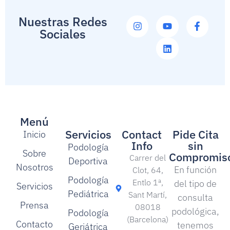
Nuestras Redes
Sociales
Menú
Servicios
Contact
Pide Cita
Inicio
Info
sin
Podología
Sobre
Compromis
Carrer del
Deportiva
Nosotros
En función
Clot, 64,
Podología
Entlo 1ª,
del tipo de
Servicios
Pediátrica
Sant Martí,
consulta
Prensa
08018
podológica,
Podología
(Barcelona)
Contacto
tenemos
Geriátrica