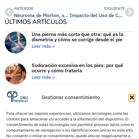
ANTERIOR
SIGUIENTE
Neuroma de Morton, síntomas y tratamiento
Impacto del Uso de Chanclas: ¿Es Malo Caminar con Chanclas?
ÚLTIMOS ARTÍCULOS
Una pierna más corta que otra: qué es la
dismetría y cómo se corrige desde el pie
Leer más »
Sudoración excesiva en los pies: por qué
ocurre y cómo tratarla
Leer más »
Gota en el pie: síntomas, causas y tratamiento
Gestionar consentimiento
Leer más »
Para ofrecer las mejores experiencias, utilizamos tecnologías como las
Cambios en los pies con la edad: qué ocurre
cookies para almacenar y/o acceder a la información del dispositivo. El
en cada década y cómo cuidarlos
consentimiento de estas tecnologías nos permitirá procesar datos como el
Leer más »
comportamiento de navegación o las identificaciones únicas en este sitio.
No consentir o retirar el consentimiento, puede afectar negativamente a