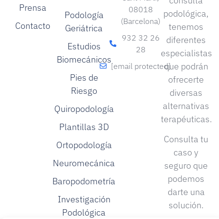
consulta
Prensa
08018
podológica,
Podología
(Barcelona)
Contacto
tenemos
Geriátrica
932 32 26
diferentes
Estudios
28
especialistas
Biomecánicos
que podrán
[email protected]
Pies de
ofrecerte
Riesgo
diversas
alternativas
Quiropodología
terapéuticas.
Plantillas 3D
Consulta tu
Ortopodología
caso y
Neuromecánica
seguro que
podemos
Baropodometría
darte una
Investigación
solución.
Podológica