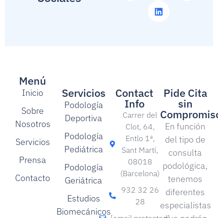
Menú
Servicios
Contact
Pide Cita
Inicio
Info
sin
Podología
Sobre
Compromis
Carrer del
Deportiva
Nosotros
En función
Clot, 64,
Podología
Entlo 1ª,
del tipo de
Servicios
Pediátrica
Sant Martí,
consulta
Prensa
08018
podológica,
Podología
(Barcelona)
Contacto
tenemos
Geriátrica
932 32 26
diferentes
Estudios
28
especialistas
Biomecánicos