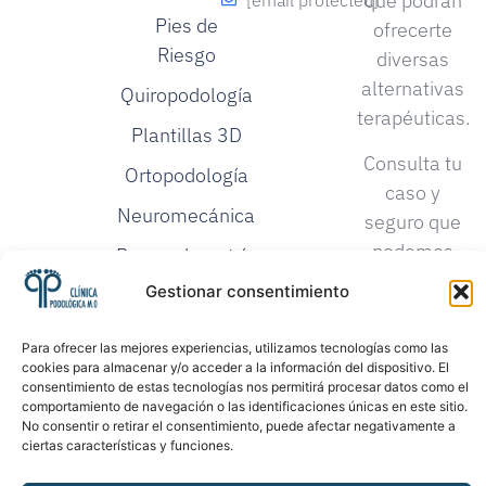
que podrán
[email protected]
Pies de
ofrecerte
Riesgo
diversas
alternativas
Quiropodología
terapéuticas.
Plantillas 3D
Consulta tu
Ortopodología
caso y
Neuromecánica
seguro que
podemos
Baropodometría
darte una
Gestionar consentimiento
Investigación
solución.
Podológica
Para ofrecer las mejores experiencias, utilizamos tecnologías como las
Proloterapia
cookies para almacenar y/o acceder a la información del dispositivo. El
consentimiento de estas tecnologías nos permitirá procesar datos como el
comportamiento de navegación o las identificaciones únicas en este sitio.
No consentir o retirar el consentimiento, puede afectar negativamente a
ciertas características y funciones.