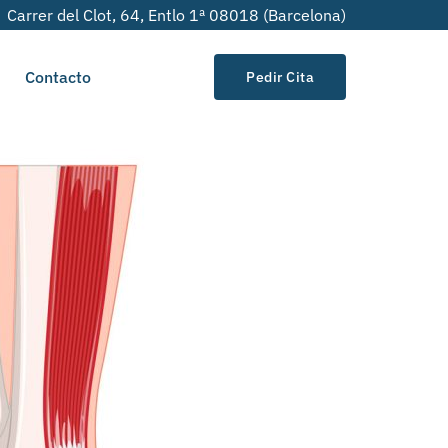
Carrer del Clot, 64, Entlo 1ª 08018 (Barcelona)
Contacto
Pedir Cita