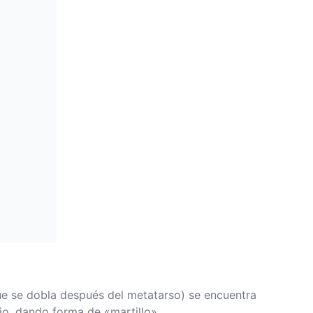
que se dobla después del metatarso) se encuentra
jo, dando forma de «martillo».