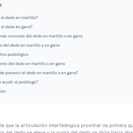
e
 el dedo en martillo?
 el dedo en garra?
más comunes del dedo en martillo o en garra
 del dedo en martillo y en garra
tico podológico
nto del dedo en martillo o en garra
e prevenir el dedo en martillo o en garra?
 acudir al podólogo?
ión
a que la articulación interfalángica proximal (la primera 
 del dedo se eleve y la punta del dedo se dirija hacia aba