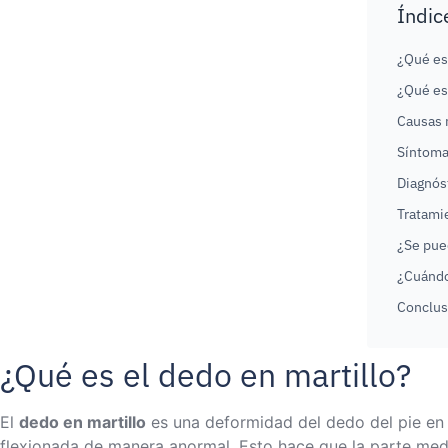
Índic
¿Qué es
¿Qué es
Causas 
Síntomas
Diagnós
Tratamie
¿Se pued
¿Cuándo
Conclus
¿Qué es el dedo en martillo?
El
dedo en martillo
es una deformidad del dedo del pie en l
flexionada de manera anormal. Esto hace que la parte media