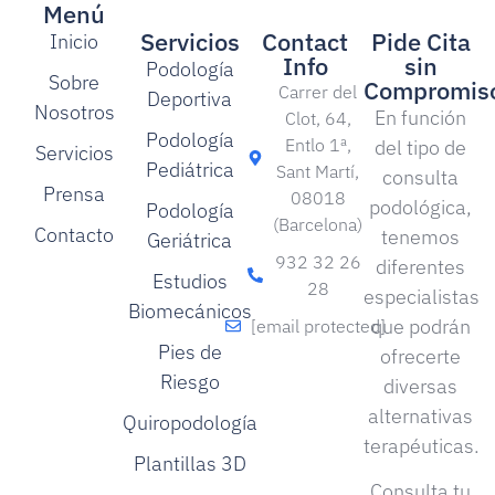
Menú
Servicios
Contact
Pide Cita
Inicio
Info
sin
Podología
Sobre
Compromis
Carrer del
Deportiva
Nosotros
En función
Clot, 64,
Podología
Entlo 1ª,
del tipo de
Servicios
Pediátrica
Sant Martí,
consulta
Prensa
08018
podológica,
Podología
(Barcelona)
Contacto
tenemos
Geriátrica
932 32 26
diferentes
Estudios
28
especialistas
Biomecánicos
que podrán
[email protected]
Pies de
ofrecerte
Riesgo
diversas
alternativas
Quiropodología
terapéuticas.
Plantillas 3D
Consulta tu