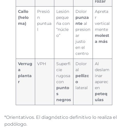
rozar
Callo
Presió
Lesión
Dolor
Apreta
(helo
n
peque
punza
r
ma)
puntua
ña con
nte
al
vertical
l
“núcle
presion
mente
o”
ar
molest
justo
a más
en el
centro
Verrug
VPH
Superfi
Dolor
Al
a
cie
al
deslam
planta
rugosa
pellizc
inar
r
con
o
aparec
punto
lateral
en
s
peteq
negros
uias
*Orientativos. El diagnóstico definitivo lo realiza el
podólogo.