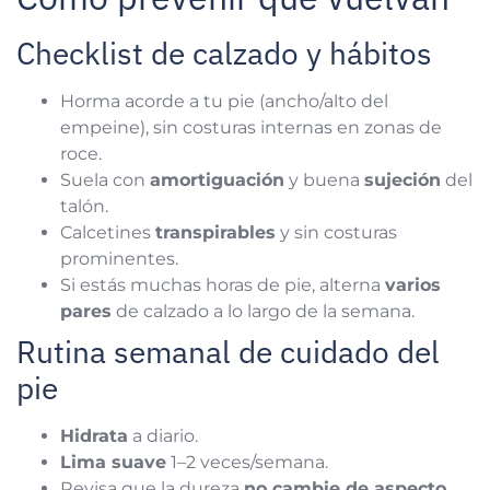
Checklist de calzado y hábitos
Horma acorde a tu pie (ancho/alto del
empeine), sin costuras internas en zonas de
roce.
Suela con
amortiguación
y buena
sujeción
del
talón.
Calcetines
transpirables
y sin costuras
prominentes.
Si estás muchas horas de pie, alterna
varios
pares
de calzado a lo largo de la semana.
Rutina semanal de cuidado del
pie
Hidrata
a diario.
Lima suave
1–2 veces/semana.
Revisa que la dureza
no cambie de aspecto
.