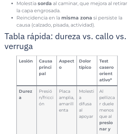
Molestia
sorda
al caminar, que mejora al retirar
la capa engrosada.
Reincidencia en la
misma zona
si persiste la
causa (calzado, pisada, actividad).
Tabla rápida: dureza vs. callo vs.
verruga
Lesión
Causa
Aspect
Dolor
Test
princi
o
típico
casero
pal
orient
ativo*
Durez
Presió
Placa
Molesti
Al
a
n/fricci
amplia,
a
pellizca
ón
amarill
difusa
r duele
enta
al
menos
apoyar
que al
presio
nar y