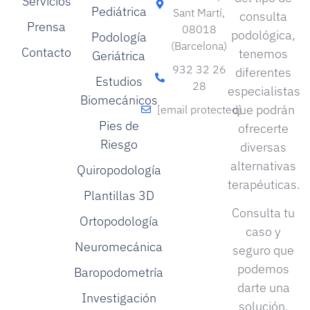
Servicios
Pediátrica
Sant Martí,
consulta
Prensa
08018
podológica,
Podología
(Barcelona)
Contacto
tenemos
Geriátrica
932 32 26
diferentes
Estudios
28
especialistas
Biomecánicos
que podrán
[email protected]
Pies de
ofrecerte
Riesgo
diversas
alternativas
Quiropodología
terapéuticas.
Plantillas 3D
Consulta tu
Ortopodología
caso y
Neuromecánica
seguro que
podemos
Baropodometría
darte una
Investigación
solución.