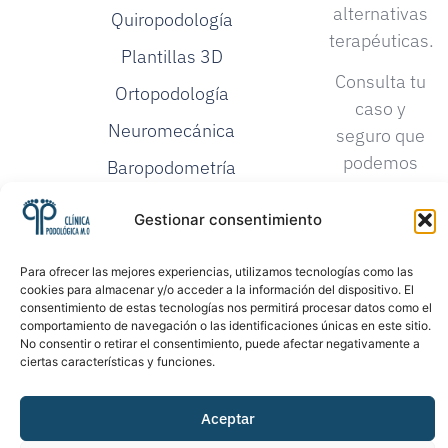
alternativas
Quiropodología
terapéuticas.
Plantillas 3D
Consulta tu
Ortopodología
caso y
Neuromecánica
seguro que
podemos
Baropodometría
darte una
Investigación
solución.
Gestionar consentimiento
Podológica
Proloterapia
Para ofrecer las mejores experiencias, utilizamos tecnologías como las
cookies para almacenar y/o acceder a la información del dispositivo. El
consentimiento de estas tecnologías nos permitirá procesar datos como el
comportamiento de navegación o las identificaciones únicas en este sitio.
No consentir o retirar el consentimiento, puede afectar negativamente a
ciertas características y funciones.
Aceptar
©2026. Todos los
Política de Privacidad