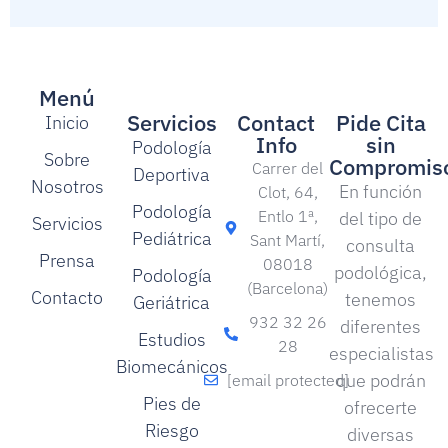
Menú
Servicios
Contact
Pide Cita
Inicio
Info
sin
Podología
Sobre
Compromis
Carrer del
Deportiva
Nosotros
En función
Clot, 64,
Podología
Entlo 1ª,
del tipo de
Servicios
Pediátrica
Sant Martí,
consulta
Prensa
08018
podológica,
Podología
(Barcelona)
Contacto
tenemos
Geriátrica
932 32 26
diferentes
Estudios
28
especialistas
Biomecánicos
que podrán
[email protected]
Pies de
ofrecerte
Riesgo
diversas