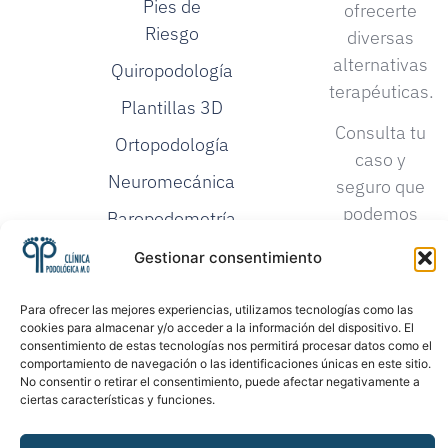
Pies de
ofrecerte
Riesgo
diversas
alternativas
Quiropodología
terapéuticas.
Plantillas 3D
Consulta tu
Ortopodología
caso y
Neuromecánica
seguro que
podemos
Baropodometría
darte una
Investigación
Gestionar consentimiento
solución.
Podológica
Para ofrecer las mejores experiencias, utilizamos tecnologías como las
Proloterapia
cookies para almacenar y/o acceder a la información del dispositivo. El
consentimiento de estas tecnologías nos permitirá procesar datos como el
comportamiento de navegación o las identificaciones únicas en este sitio.
No consentir o retirar el consentimiento, puede afectar negativamente a
ciertas características y funciones.