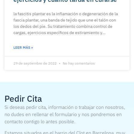
la fascitis plantar es la inflamación o degeneración de la
fascia plantar, una banda de tejido que une el talón con
los dedos del pie. Su tratamiento combina control de
cargas, ejercicios específicos de estiramiento y
fortalecimiento, plantillas personalizadas y, en casos
refractarios, ondas de choque o proloterapia. La mayoría
LEER MÁS »
de pacientes mejora en 8-12 semanas con un plan bien
estructurado. La clave: tratar la función, no solo el dolor.
29 de septiembre de 2022
No hay comentarios
Pedir Cita
Si deseas pedir cita, información o trabajar con nosotros,
no dudes en rellenar el formulario y nos pondremos en
contacto contigo lo antes posible.
Estamos situados en el barrio del Clot en Barcelona, muy