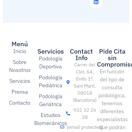
Menú
Servicios
Contact
Pide Cita
Inicio
Info
sin
Podología
Sobre
Compromis
Carrer del
Deportiva
Nosotros
En función
Clot, 64,
Podología
Entlo 1ª,
del tipo de
Servicios
Pediátrica
Sant Martí,
consulta
Prensa
08018
podológica,
Podología
(Barcelona)
Contacto
tenemos
Geriátrica
932 32 26
diferentes
Estudios
28
especialistas
Biomecánicos
que podrán
[email protected]